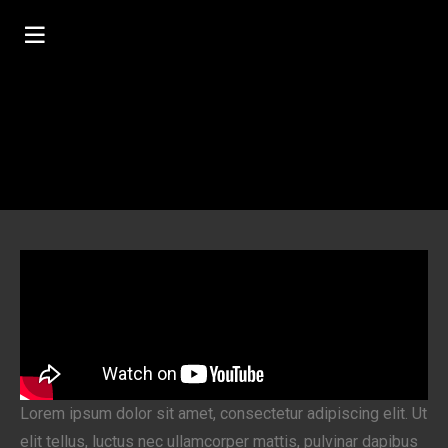
Lorem ipsum dolor sit amet, consectetur adipiscing elit. Ut
elit tellus, luctus nec ullamcorper mattis, pulvinar dapibus