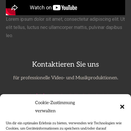
Lorem ipsum dolor sit amet, consectetur adipiscing elit. Ut
elit tellus, luctus nec ullamcorper mattis, pulvinar dapibus
leo.
Kontaktieren Sie uns
für professionelle Video- und Musikproduktionen.
+49 (0) 170-27 39 360
Cookie-Zustimmung
movie@picture.ag
verwalten
Um dir ein optimales Erlebnis zu bieten, verwenden wir Technologien wie
Cookies, um Geräteinformationen zu speichern und/oder darauf